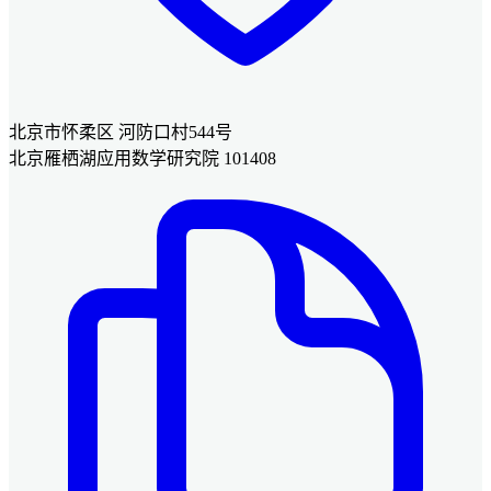
北京市怀柔区 河防口村544号
北京雁栖湖应用数学研究院 101408