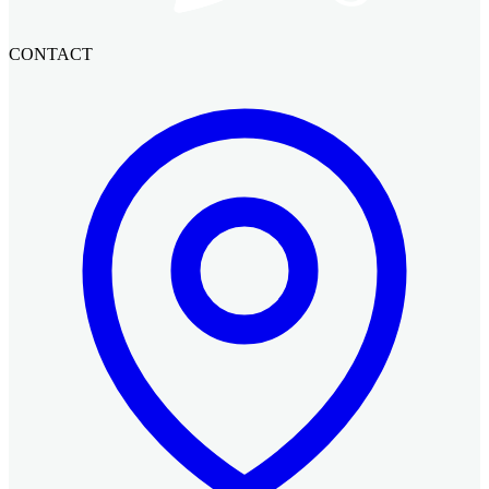
CONTACT