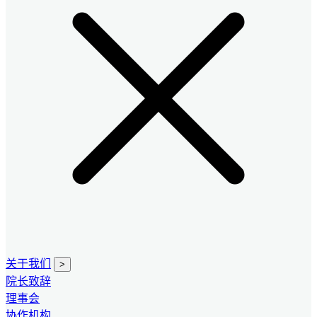
关于我们
>
院长致辞
理事会
协作机构