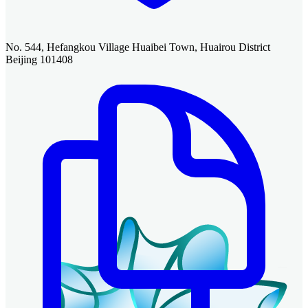
No. 544, Hefangkou Village Huaibei Town, Huairou District
Beijing 101408