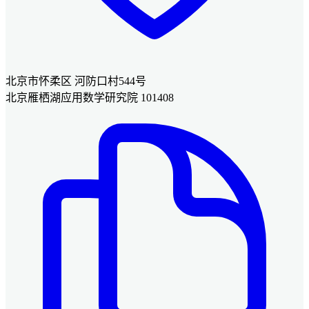
北京市怀柔区 河防口村544号
北京雁栖湖应用数学研究院 101408