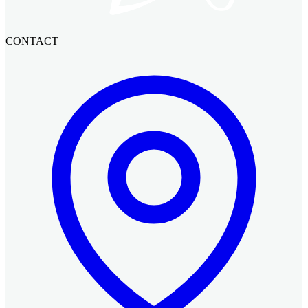
CONTACT