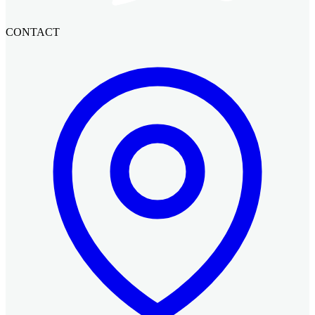
CONTACT