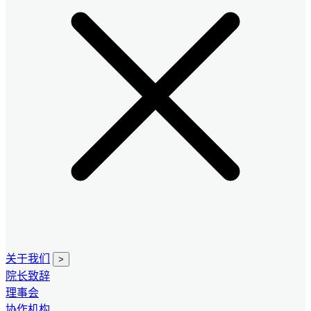
关于我们
>
院长致辞
理事会
协作机构