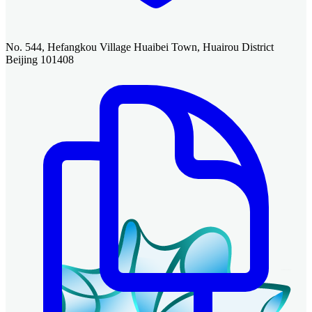
No. 544, Hefangkou Village Huaibei Town, Huairou District
Beijing 101408