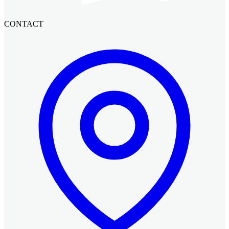
CONTACT