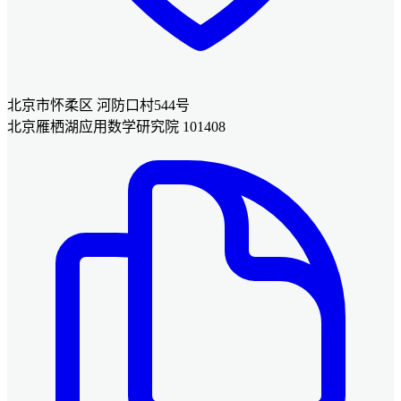
北京市怀柔区 河防口村544号
北京雁栖湖应用数学研究院 101408