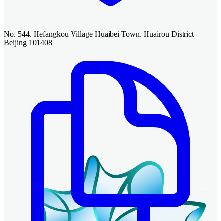
No. 544, Hefangkou Village Huaibei Town, Huairou District
Beijing 101408