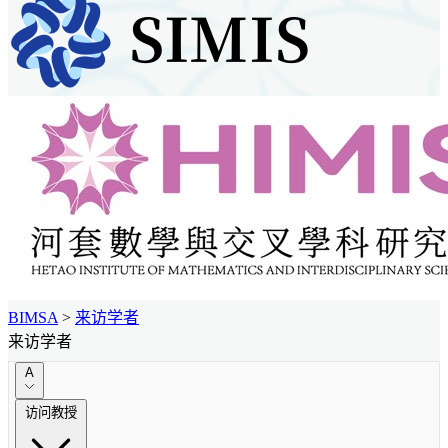
BIMSA
>
来访学者
来访学者
A
访问教授