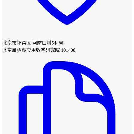
北京市怀柔区 河防口村544号
北京雁栖湖应用数学研究院 101408