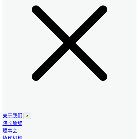
关于我们
>
院长致辞
理事会
协作机构