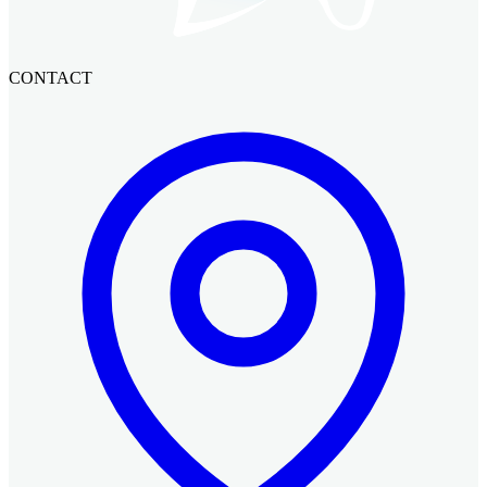
CONTACT