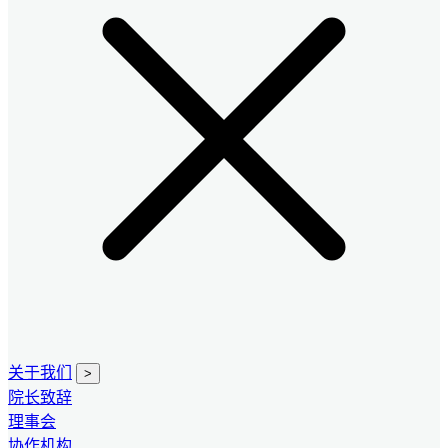
关于我们
>
院长致辞
理事会
协作机构