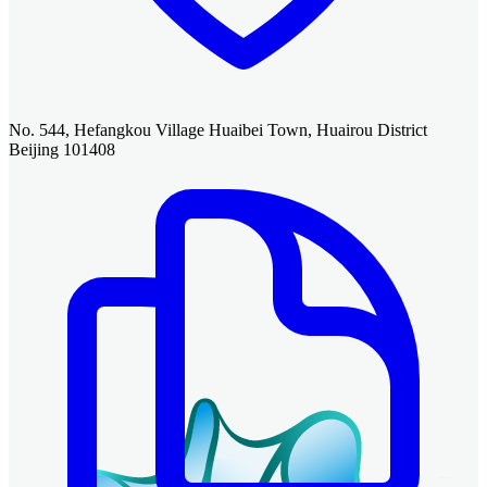
No. 544, Hefangkou Village Huaibei Town, Huairou District
Beijing 101408