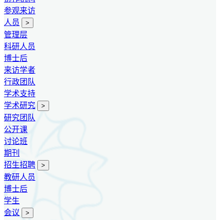
参观来访
人员
>
管理层
科研人员
博士后
来访学者
行政团队
学术支持
学术研究
>
研究团队
公开课
讨论班
期刊
招生招聘
>
教研人员
博士后
学生
会议
>