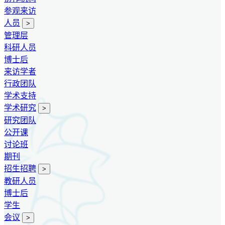
参观来访
人员
>
管理层
科研人员
博士后
来访学者
行政团队
学术支持
学术研究
>
研究团队
公开课
讨论班
期刊
招生招聘
>
教研人员
博士后
学生
会议
>