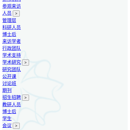
参观来访
人员
>
管理层
科研人员
博士后
来访学者
行政团队
学术支持
学术研究
>
研究团队
公开课
讨论班
期刊
招生招聘
>
教研人员
博士后
学生
会议
>