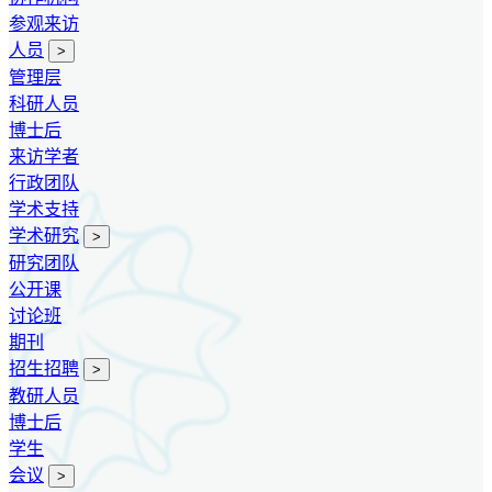
参观来访
人员
>
管理层
科研人员
博士后
来访学者
行政团队
学术支持
学术研究
>
研究团队
公开课
讨论班
期刊
招生招聘
>
教研人员
博士后
学生
会议
>