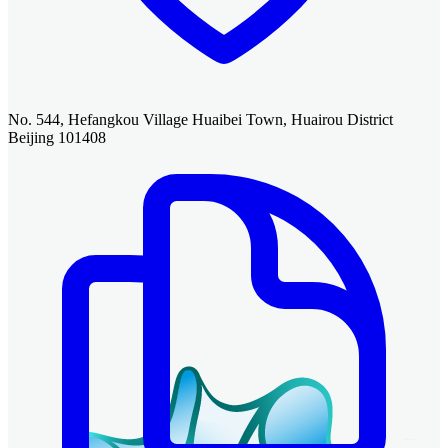
No. 544, Hefangkou Village Huaibei Town, Huairou District
Beijing 101408