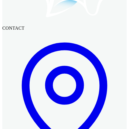
CONTACT