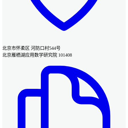
北京市怀柔区 河防口村544号
北京雁栖湖应用数学研究院 101408