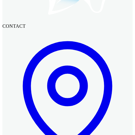
CONTACT