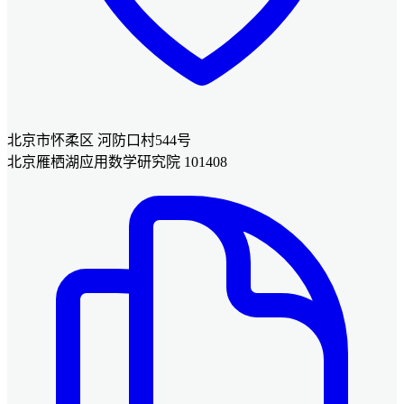
北京市怀柔区 河防口村544号
北京雁栖湖应用数学研究院 101408