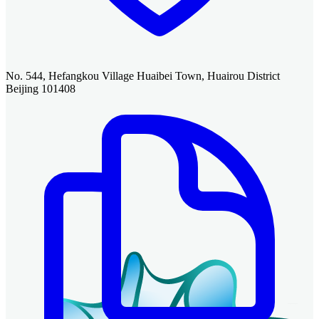
No. 544, Hefangkou Village Huaibei Town, Huairou District
Beijing 101408