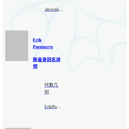
alexeilatyntsev@bimsa.cn
Erik
Paemurru
陈省身冠名讲
师
代数几
何
ErikPaemurru@bimsa.cn