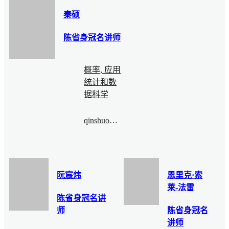
秦硕
陈省身冠名讲师
概率, 应用
统计和数
据科学
qinshuo@bimsa.cn
阮宸炜
恩里克·索
莱-法雷
陈省身冠名讲
师
陈省身冠名
讲师