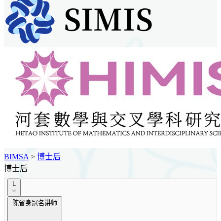
BIMSA
>
博士后
博士后
L
陈省身冠名讲师