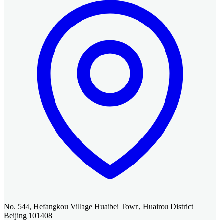
No. 544, Hefangkou Village Huaibei Town, Huairou District
Beijing 101408