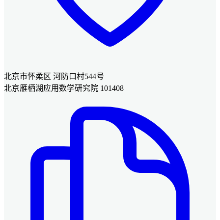
北京市怀柔区 河防口村544号
北京雁栖湖应用数学研究院 101408