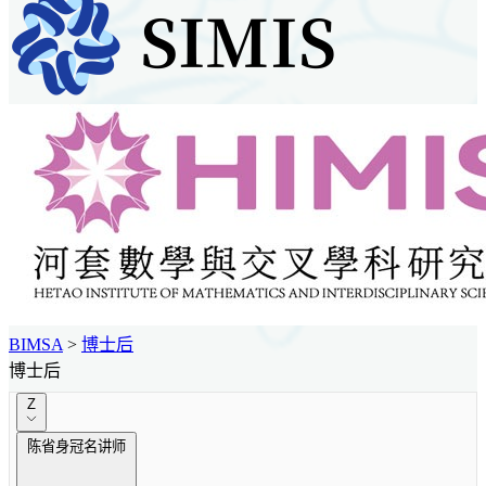
BIMSA
>
博士后
博士后
Z
陈省身冠名讲师