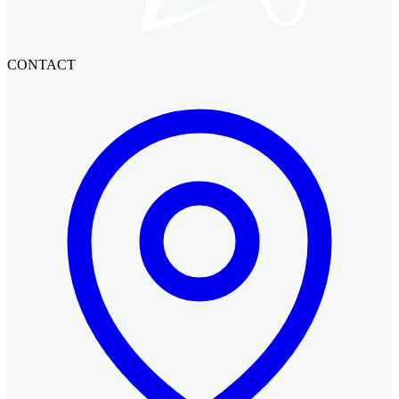
CONTACT