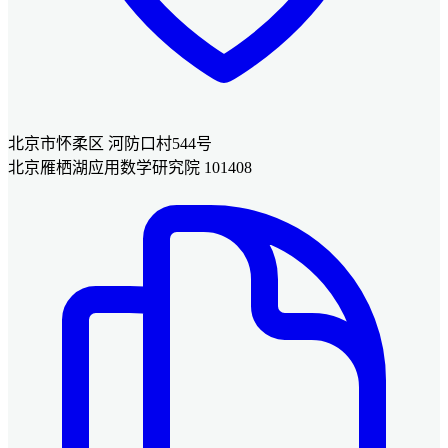
北京市怀柔区 河防口村544号
北京雁栖湖应用数学研究院 101408