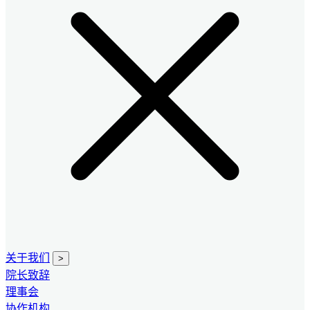
关于我们
>
院长致辞
理事会
协作机构