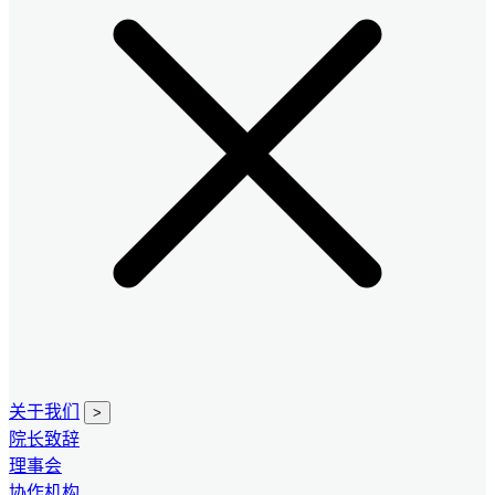
关于我们
>
院长致辞
理事会
协作机构