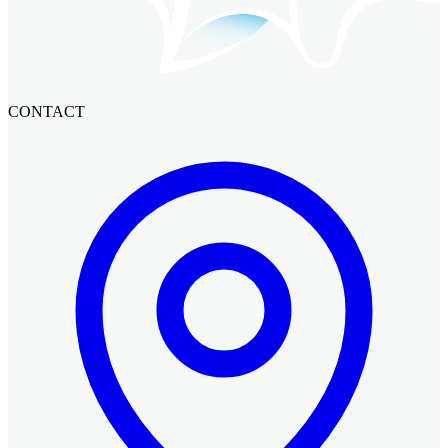
CONTACT