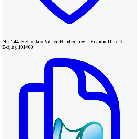
No. 544, Hefangkou Village Huaibei Town, Huairou District
Beijing 101408