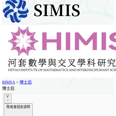
BIMSA
>
博士后
博士后
V
陈省身冠名讲师