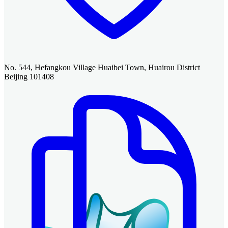
No. 544, Hefangkou Village Huaibei Town, Huairou District
Beijing 101408