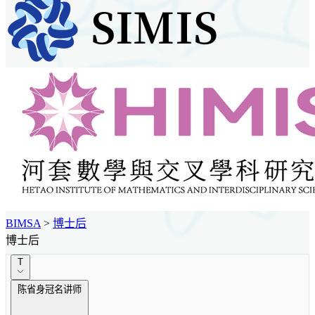
BIMSA
>
博士后
博士后
T
陈省身冠名讲师