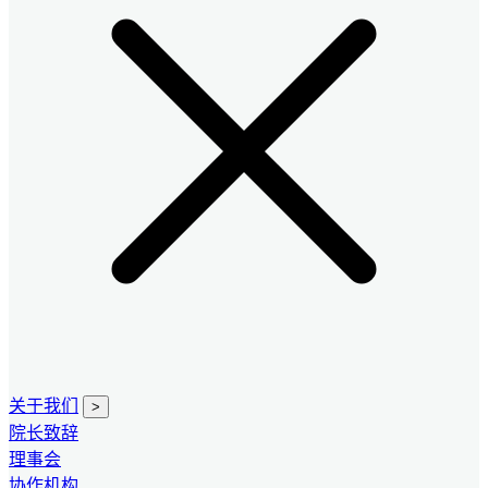
关于我们
>
院长致辞
理事会
协作机构