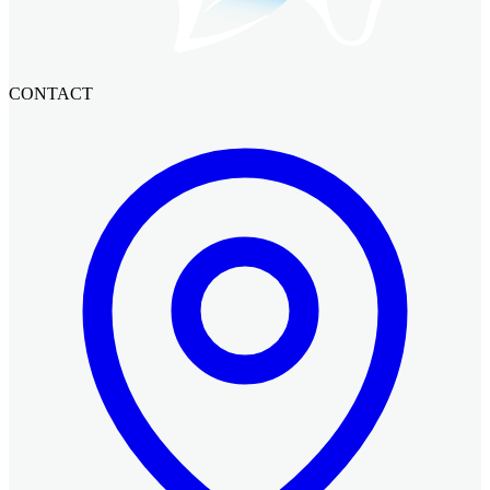
CONTACT