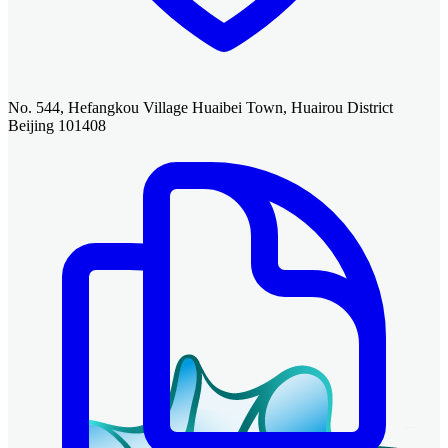
No. 544, Hefangkou Village Huaibei Town, Huairou District
Beijing 101408