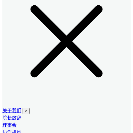
关于我们
>
院长致辞
理事会
协作机构