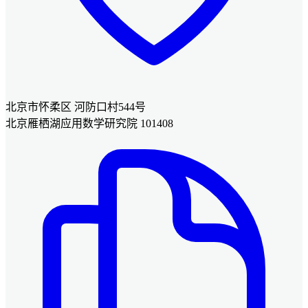
北京市怀柔区 河防口村544号
北京雁栖湖应用数学研究院 101408