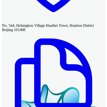
No. 544, Hefangkou Village Huaibei Town, Huairou District
Beijing 101408