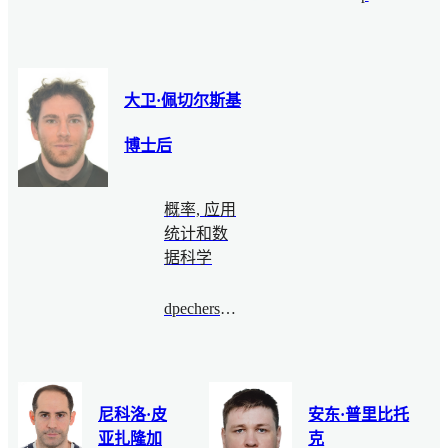
大卫·佩切尔斯基
博士后
概率, 应用
统计和数
据科学
dpechersky@bimsa.cn
尼科洛·皮
安东·普里比托
亚扎隆加
克