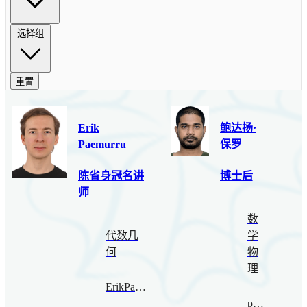
选择组
重置
Erik
鲍达扬·
Paemurru
保罗
陈省身冠名讲
博士后
师
数
代数几
学
何
物
理
ErikPaemurru@bimsa.cn
paul@bimsa.cn