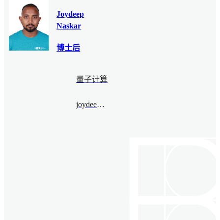
Joydeep
Naskar
博士后
量子计算
joydeepnaskar@bimsa.cn