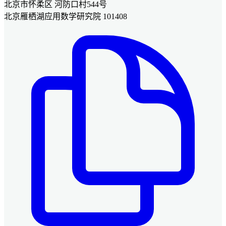
北京市怀柔区 河防口村544号
北京雁栖湖应用数学研究院 101408