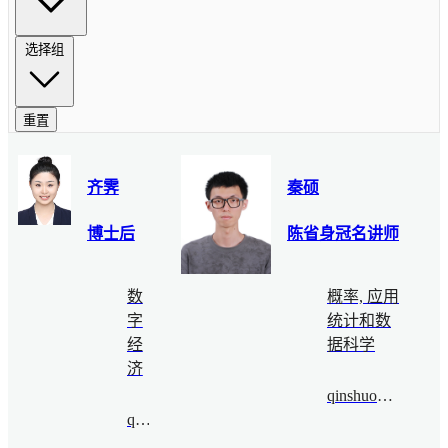
选择组
重置
齐霁
秦硕
博士后
陈省身冠名讲师
数
概率, 应用
字
统计和数
经
据科学
济
qinshuo@bimsa.cn
qiji@bimsa.cn