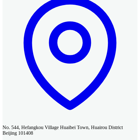
No. 544, Hefangkou Village Huaibei Town, Huairou District
Beijing 101408