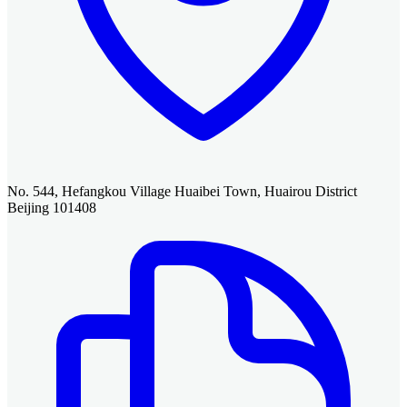
No. 544, Hefangkou Village Huaibei Town, Huairou District
Beijing 101408