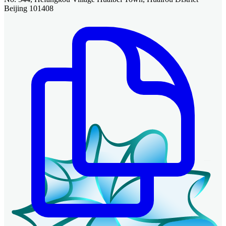
Beijing 101408