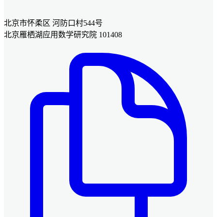
北京市怀柔区 河防口村544号
北京雁栖湖应用数学研究院 101408