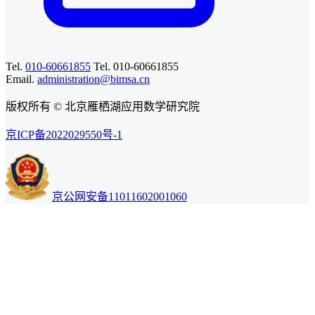
Tel.
010-60661855
Tel. 010-60661855
Email.
administration@bimsa.cn
版权所有 © 北京雁栖湖应用数学研究院
京ICP备2022029550号-1
京公网安备11011602001060