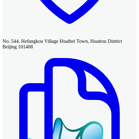
No. 544, Hefangkou Village Huaibei Town, Huairou District
Beijing 101408