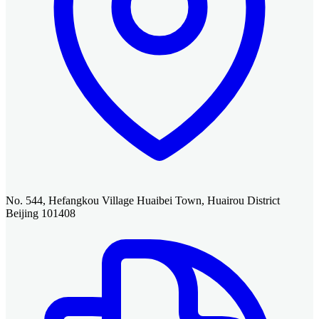
No. 544, Hefangkou Village Huaibei Town, Huairou District
Beijing 101408