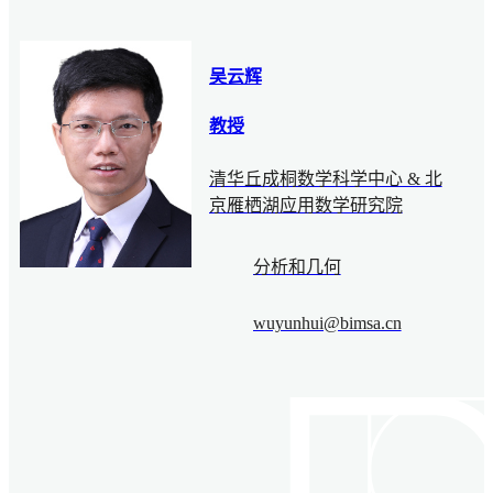
吴云辉
教授
清华丘成桐数学科学中心 & 北
京雁栖湖应用数学研究院
分析和几何
wuyunhui@bimsa.cn