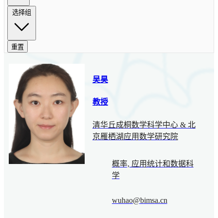
选择组
重置
吴昊
教授
清华丘成桐数学科学中心 & 北
京雁栖湖应用数学研究院
概率, 应用统计和数据科
学
wuhao@bimsa.cn