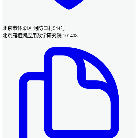
北京市怀柔区 河防口村544号
北京雁栖湖应用数学研究院 101408