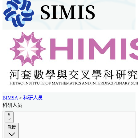
BIMSA
>
科研人员
科研人员
S
教授