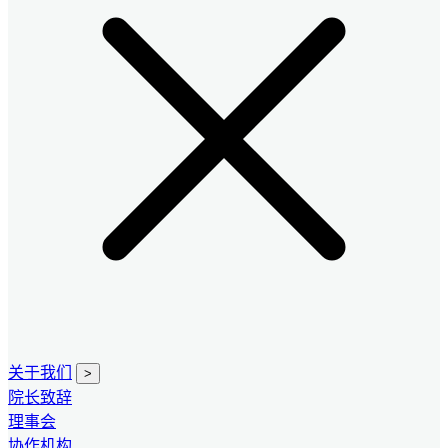
关于我们
>
院长致辞
理事会
协作机构