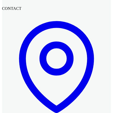
CONTACT