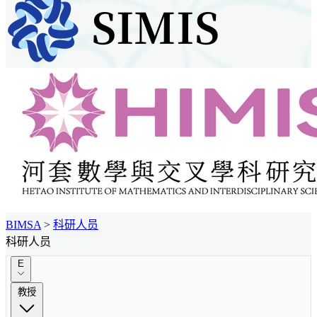
BIMSA
>
科研人员
科研人员
E
教授