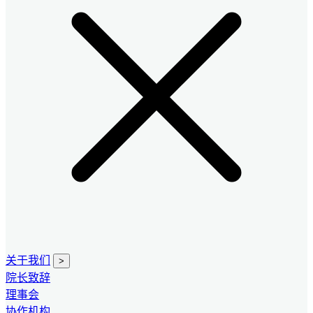
关于我们
>
院长致辞
理事会
协作机构