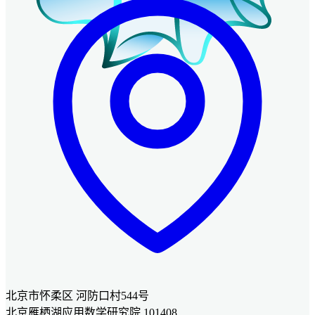
北京市怀柔区 河防口村544号
北京雁栖湖应用数学研究院 101408