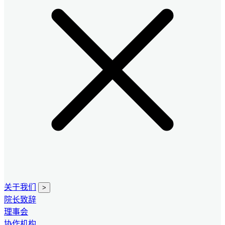
关于我们
>
院长致辞
理事会
协作机构