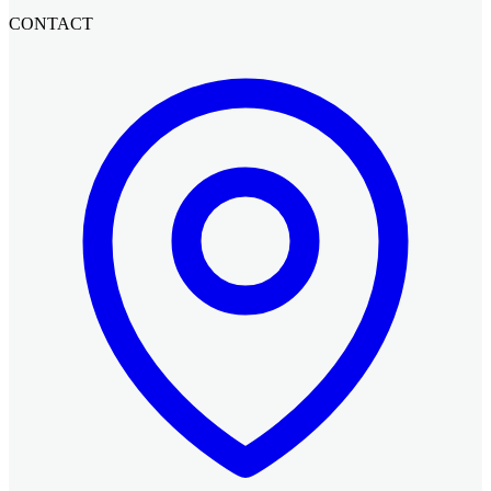
CONTACT