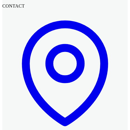
CONTACT