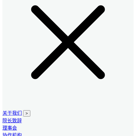
关于我们
>
院长致辞
理事会
协作机构