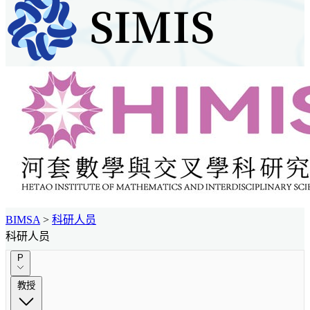
BIMSA
>
科研人员
科研人员
P
教授