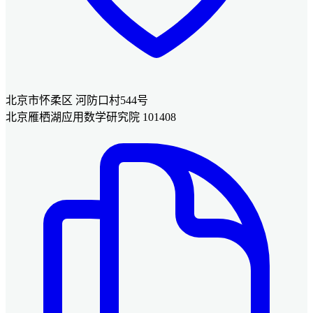
北京市怀柔区 河防口村544号
北京雁栖湖应用数学研究院 101408