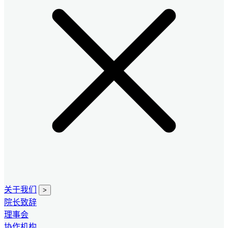
关于我们
>
院长致辞
理事会
协作机构