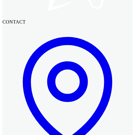
CONTACT