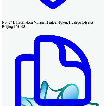
No. 544, Hefangkou Village Huaibei Town, Huairou District
Beijing 101408