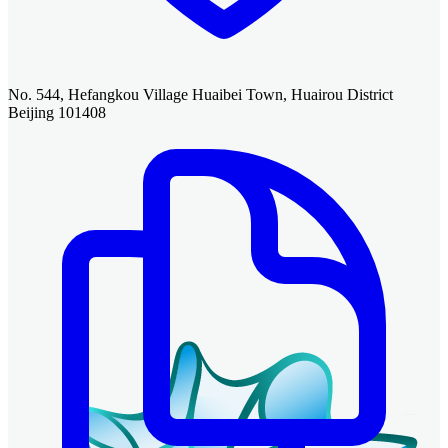
No. 544, Hefangkou Village Huaibei Town, Huairou District
Beijing 101408