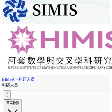
BIMSA
>
科研人员
科研人员
T
首席教授