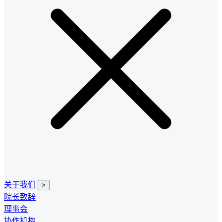
关于我们
>
院长致辞
理事会
协作机构