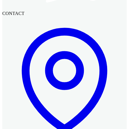
CONTACT