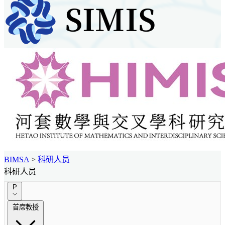
BIMSA
>
科研人员
科研人员
P
首席教授