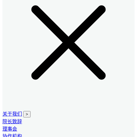
关于我们
>
院长致辞
理事会
协作机构