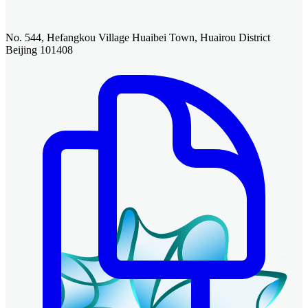
No. 544, Hefangkou Village Huaibei Town, Huairou District
Beijing 101408