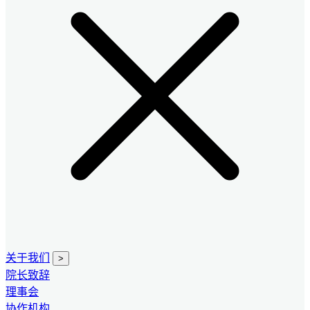
关于我们
>
院长致辞
理事会
协作机构