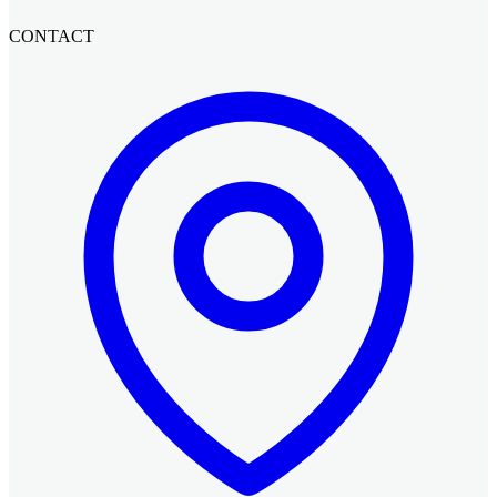
CONTACT