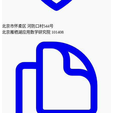
北京市怀柔区 河防口村544号
北京雁栖湖应用数学研究院 101408