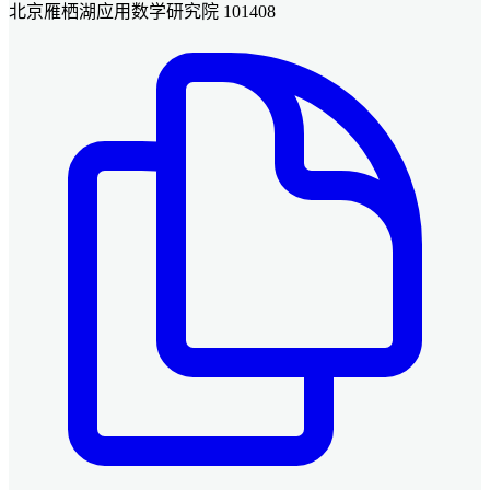
北京雁栖湖应用数学研究院 101408