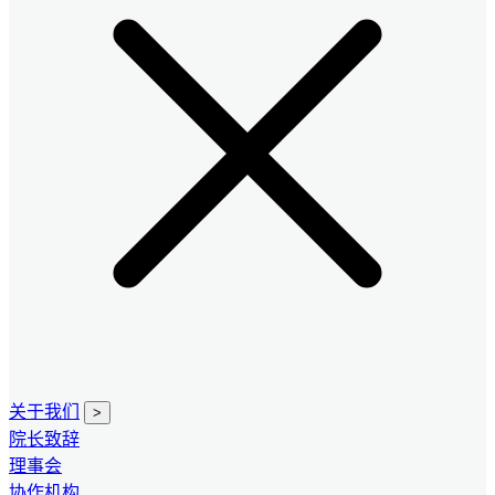
关于我们
>
院长致辞
理事会
协作机构