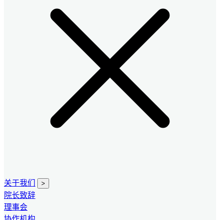
关于我们
>
院长致辞
理事会
协作机构