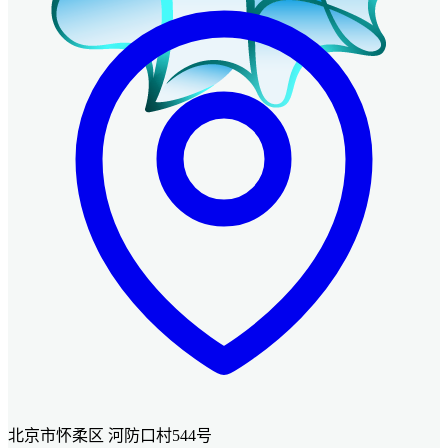
北京市怀柔区 河防口村544号