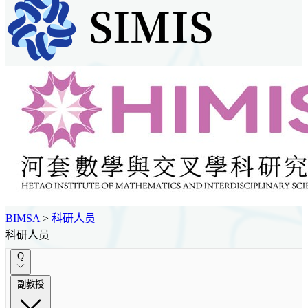
BIMSA
>
科研人员
科研人员
Q
副教授