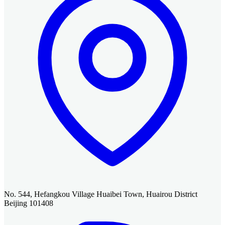
No. 544, Hefangkou Village Huaibei Town, Huairou District
Beijing 101408