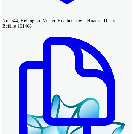
No. 544, Hefangkou Village Huaibei Town, Huairou District
Beijing 101408