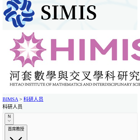
BIMSA
>
科研人员
科研人员
N
首席教授