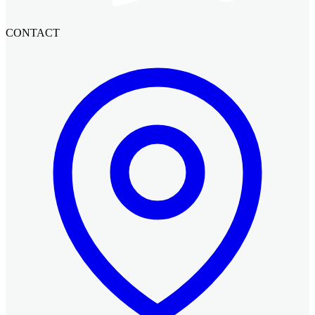
CONTACT