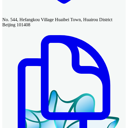
No. 544, Hefangkou Village Huaibei Town, Huairou District
Beijing 101408