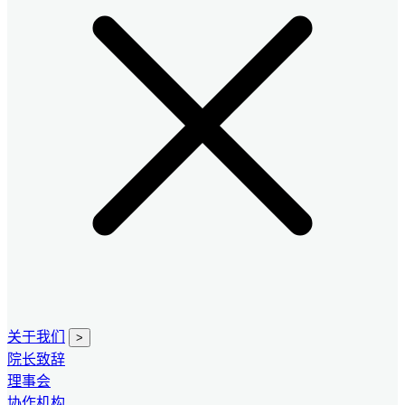
关于我们
>
院长致辞
理事会
协作机构